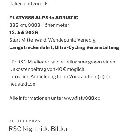
Italien und zurück.
FLATY888 ALPS to ADRIATIC
888 km, 8888 Höhenmeter
12. Juli 2026
Start Mittenwald, Wendepunkt Venedig.
Langstreckenfahrt, Ultra-Cycling Veranstaltung
Für RSC Mtglieder ist die Teilnahme gegen einen
Unkostenbeitrag von 40 € möglich.
Infos und Anmeldung beim Vorstand: cm(at)rsc-
neustadt.de
Alle Informationen unter
www.flaty888.cc
VERÖFFENTLICHT
26. JULI 2025
AM
RSC Nightride Bilder