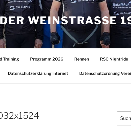
DER WEINSTRASSE 19
d Training
Programm 2026
Rennen
RSC Nightride
Datenschutzerklärung Internet
Datenschutzordnung Vere
032x1524
Suche
nach: