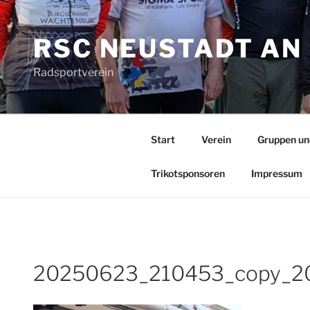
Zum
Inhalt
RSC NEUSTADT AN 
springen
Radsportverein
Start
Verein
Gruppen un
Trikotsponsoren
Impressum
20250623_210453_copy_2