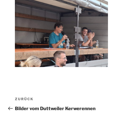
Beitragsnavigation
Vorheriger
ZURÜCK
Beitrag
Bilder vom Duttweiler Kerwerennen