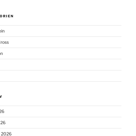
ORIEN
ein
Cross
on
V
26
026
r 2026