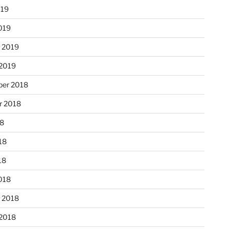
019
019
r 2019
 2019
er 2018
r 2018
18
18
18
018
r 2018
 2018