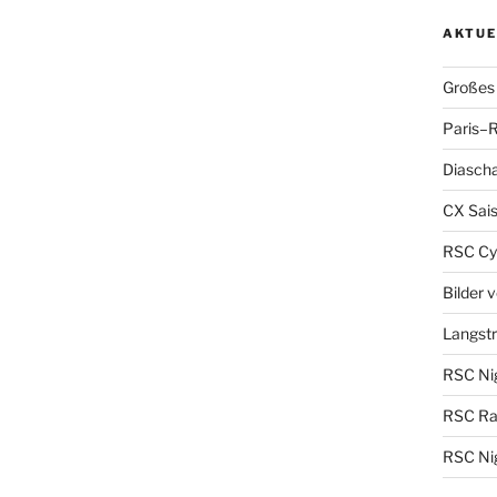
AKTUE
Großes 
Paris–R
Diascha
CX Sais
RSC Cy
Bilder 
Langst
RSC Nig
RSC Ra
RSC Nig