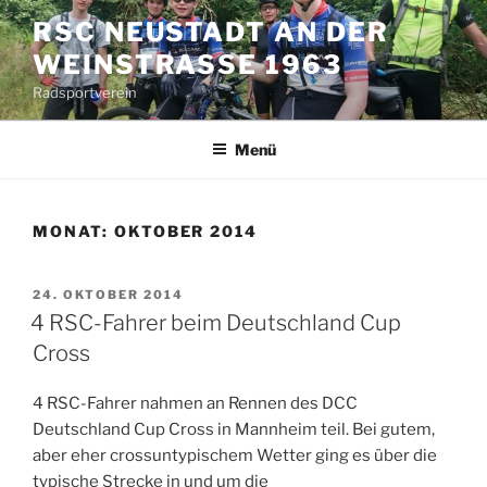
Zum
RSC NEUSTADT AN DER
Inhalt
WEINSTRASSE 1963
springen
Radsportverein
Menü
MONAT:
OKTOBER 2014
VERÖFFENTLICHT
24. OKTOBER 2014
AM
4 RSC-Fahrer beim Deutschland Cup
Cross
4 RSC-Fahrer nahmen an Rennen des DCC
Deutschland Cup Cross in Mannheim teil. Bei gutem,
aber eher crossuntypischem Wetter ging es über die
typische Strecke in und um die