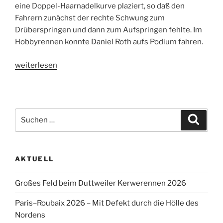
eine Doppel-Haarnadelkurve plaziert, so daß den
Fahrern zunächst der rechte Schwung zum
Drüberspringen und dann zum Aufspringen fehlte. Im
Hobbyrennen konnte Daniel Roth aufs Podium fahren.
„4
weiterlesen
RSC-
Fahrer
beim
Deutschland
Suche
Suche
Cup
nach:
Cross“
AKTUELL
Großes Feld beim Duttweiler Kerwerennen 2026
Paris–Roubaix 2026 – Mit Defekt durch die Hölle des
Nordens