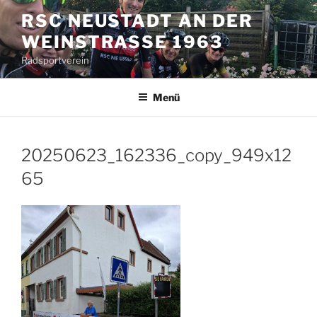
Zum
RSC NEUSTADT AN DER
Inhalt
WEINSTRASSE 1963
springen
Radsportverein
Menü
20250623_162336_copy_949x12
65