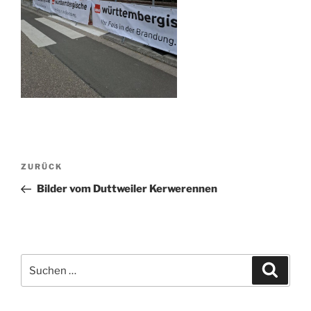
Beitragsnavigation
Vorheriger
ZURÜCK
Beitrag
Bilder vom Duttweiler Kerwerennen
Suche
Suche
nach: