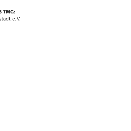
5 TMG:
adt. e. V.