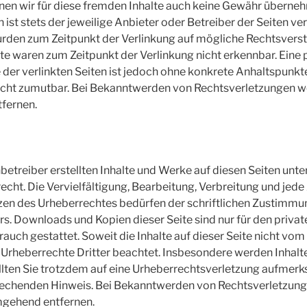
en wir für diese fremden Inhalte auch keine Gewähr übernehm
n ist stets der jeweilige Anbieter oder Betreiber der Seiten ve
urden zum Zeitpunkt der Verlinkung auf mögliche Rechtsverst
te waren zum Zeitpunkt der Verlinkung nicht erkennbar. Ein
e der verlinkten Seiten ist jedoch ohne konkrete Anhaltspunkt
icht zumutbar. Bei Bekanntwerden von Rechtsverletzungen we
fernen.
nbetreiber erstellten Inhalte und Werke auf diesen Seiten unt
cht. Die Vervielfältigung, Bearbeitung, Verbreitung und jede
zen des Urheberrechtes bedürfen der schriftlichen Zustimmun
rs. Downloads und Kopien dieser Seite sind nur für den private
uch gestattet. Soweit die Inhalte auf dieser Seite nicht vom 
Urheberrechte Dritter beachtet. Insbesondere werden Inhalte 
llten Sie trotzdem auf eine Urheberrechtsverletzung aufmerk
rechenden Hinweis. Bei Bekanntwerden von Rechtsverletzun
mgehend entfernen.