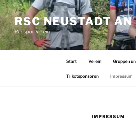
Zum
Inhalt
RSC NEUSTADT AN 
springen
Radsportverein
Start
Verein
Gruppen un
Trikotsponsoren
Impressum
IMPRESSUM