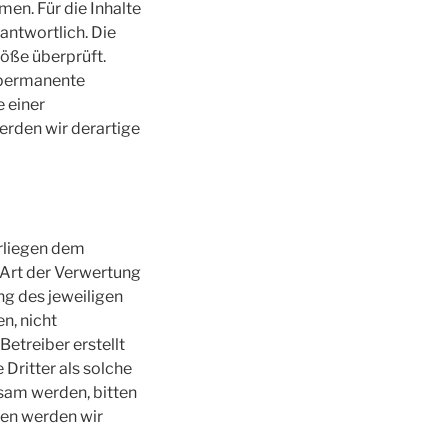
en. Für die Inhalte
rantwortlich. Die
öße überprüft.
e permanente
e einer
rden wir derartige
erliegen dem
 Art der Verwertung
g des jeweiligen
n, nicht
Betreiber erstellt
Dritter als solche
sam werden, bitten
gen werden wir