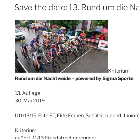
AM
Save the date: 13. Rund um die 
Kriterium
Rund um die Nachtweide – powered by Sigma Sports
13. Auflage
30. Mai 2019
U11/13/15, Elite FT, Elite Frauen, Schüler, Jugend, Junio
Kriterium
außer U11/13 (Rundstreckenrennen)