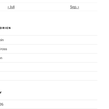
« Juli
Sep. »
ORIEN
ein
Cross
on
V
26