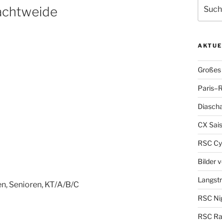
Suche
Nachtweide
nach:
AKTUE
Großes 
Paris–R
Diascha
CX Sais
RSC Cy
Bilder 
Langst
ren, Senioren, KT/A/B/C
RSC Nig
RSC Ra