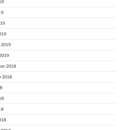
19
19
019
019
r 2019
 2019
er 2018
r 2018
18
18
18
018