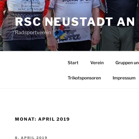
Zum
Inhalt
RSC NEUSTADT AN 
springen
Radsportverein
Start
Verein
Gruppen un
Trikotsponsoren
Impressum
MONAT:
APRIL 2019
VERÖFFENTLICHT
8. APRIL 2019