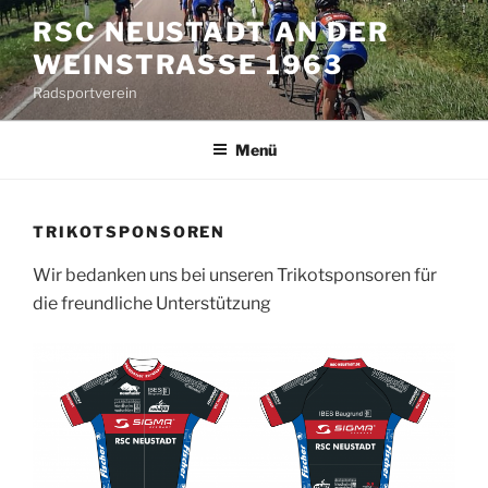
Zum
RSC NEUSTADT AN DER
Inhalt
WEINSTRASSE 1963
springen
Radsportverein
Menü
TRIKOTSPONSOREN
Wir bedanken uns bei unseren Trikotsponsoren für
die freundliche Unterstützung