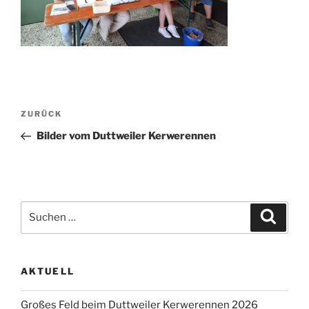
Beitragsnavigation
Vorheriger
ZURÜCK
Beitrag
Bilder vom Duttweiler Kerwerennen
Suche
Suche
nach:
AKTUELL
Großes Feld beim Duttweiler Kerwerennen 2026