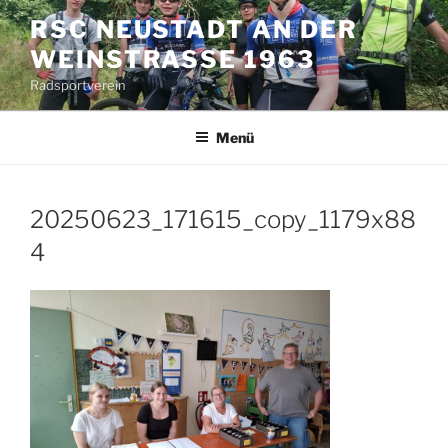
Zum
RSC NEUSTADT AN DER
Inhalt
WEINSTRASSE 1963
springen
Radsportverein
Menü
20250623_171615_copy_1179x88
4