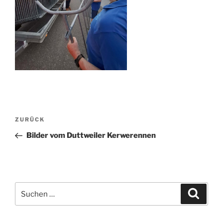
Beitragsnavigation
Vorheriger
ZURÜCK
Beitrag
Bilder vom Duttweiler Kerwerennen
Suche
Suche
nach: