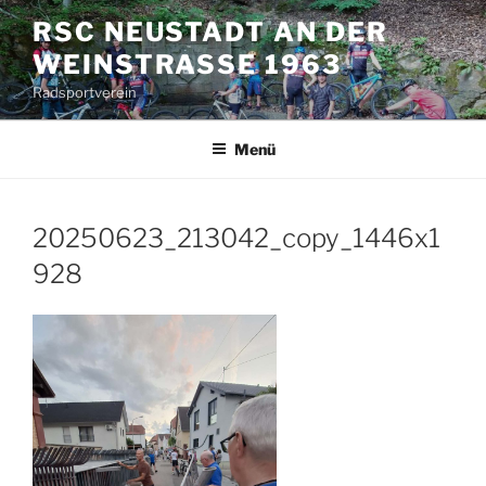
Zum
RSC NEUSTADT AN DER
Inhalt
WEINSTRASSE 1963
springen
Radsportverein
Menü
20250623_213042_copy_1446x1
928