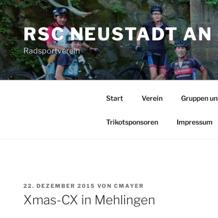
Zum
Inhalt
RSC NEUSTADT AN 
springen
Radsportverein
Start
Verein
Gruppen un
Trikotsponsoren
Impressum
VERÖFFENTLICHT
22. DEZEMBER 2015
VON
CMAYER
AM
Xmas-CX in Mehlingen