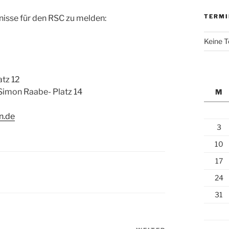
TERMI
nisse für den RSC zu melden:
Keine 
atz 12
| Simon Raabe- Platz 14
M
n.de
3
10
17
24
31