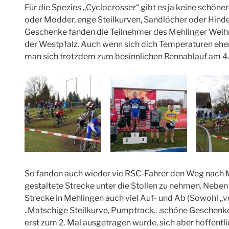
Für die Spezies „Cyclocrosser“ gibt es ja keine schö
oder Modder, enge Steilkurven, Sandlöcher oder Hinde
Geschenke fanden die Teilnehmer des Mehlinger Wei
der Westpfalz. Auch wenn sich dich Temperaturen eher
man sich trotzdem zum besinnlichen Rennablauf am 4.
So fanden auch wieder vie RSC-Fahrer den Weg nach Me
gestaltete Strecke unter die Stollen zu nehmen. Nebe
Strecke in Mehlingen auch viel Auf- und Ab (Sowohl „v
..Matschige Steilkurve, Pumptrack.. .schöne Geschen
erst zum 2. Mal ausgetragen wurde, sich aber hoffentli