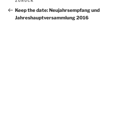
Vorheriger
ZURÜCK
Beitrag
Keep the date: Neujahrsempfang und
Jahreshauptversammlung 2016