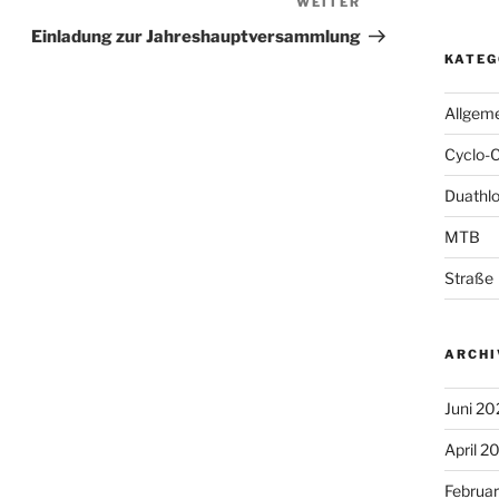
WEITER
Nächster
Beitrag
Einladung zur Jahreshauptversammlung
KATEG
Allgem
Cyclo-
Duathl
MTB
Straße
ARCHI
Juni 20
April 2
Februa