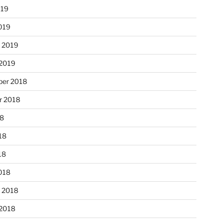
019
019
r 2019
 2019
er 2018
r 2018
18
18
18
018
r 2018
 2018