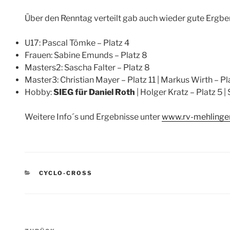
Über den Renntag verteilt gab auch wieder gute Ergbe
U17: Pascal Tömke – Platz 4
Frauen: Sabine Emunds – Platz 8
Masters2: Sascha Falter – Platz 8
Master3: Christian Mayer – Platz 11 | Markus Wirth – Pl
Hobby:
SIEG für Daniel Roth
| Holger Kratz – Platz 5 
Weitere Info´s und Ergebnisse unter
www.rv-mehlinge
KATEGORIEN
CYCLO-CROSS
Beitragsnavigation