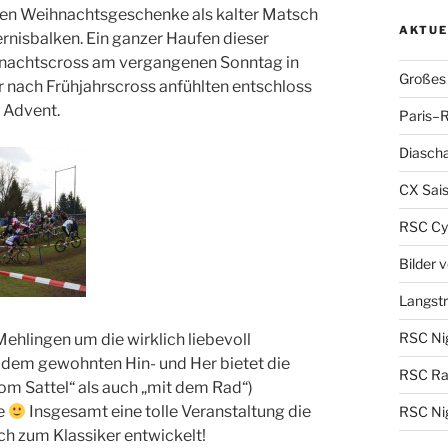
neren Weihnachtsgeschenke als kalter Matsch
AKTUE
rnisbalken. Ein ganzer Haufen dieser
hnachtscross am vergangenen Sonntag in
Großes 
 nach Frühjahrscross anfühlten entschloss
 Advent.
Paris–R
Diascha
CX Sais
RSC Cy
Bilder 
Langst
RSC Nig
hlingen um die wirklich liebevoll
n dem gewohnten Hin- und Her bietet die
RSC Ra
om Sattel“ als auch „mit dem Rad“)
ke
Insgesamt eine tolle Veranstaltung die
RSC Nig
ch zum Klassiker entwickelt!