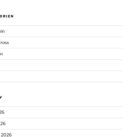
ORIEN
ein
Cross
on
V
26
026
r 2026