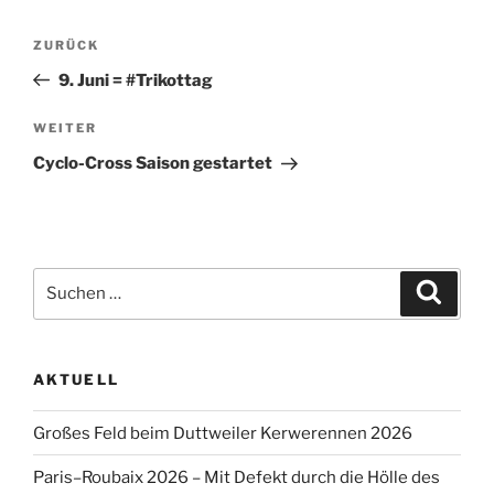
Beitragsnavigation
Vorheriger
ZURÜCK
Beitrag
9. Juni = #Trikottag
Nächster
WEITER
Beitrag
Cyclo-Cross Saison gestartet
Suche
Suche
nach:
AKTUELL
Großes Feld beim Duttweiler Kerwerennen 2026
Paris–Roubaix 2026 – Mit Defekt durch die Hölle des