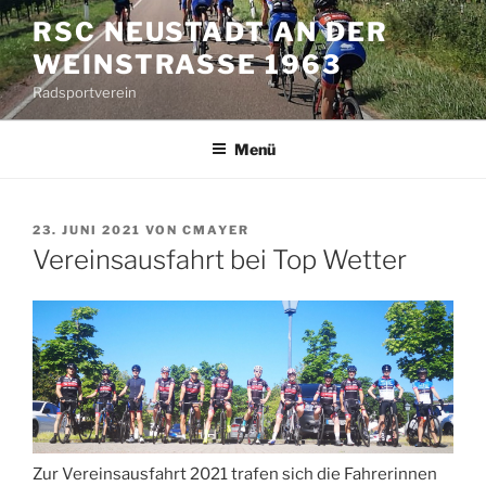
Zum
RSC NEUSTADT AN DER
Inhalt
WEINSTRASSE 1963
springen
Radsportverein
Menü
VERÖFFENTLICHT
23. JUNI 2021
VON
CMAYER
AM
Vereinsausfahrt bei Top Wetter
Zur Vereinsausfahrt 2021 trafen sich die Fahrerinnen