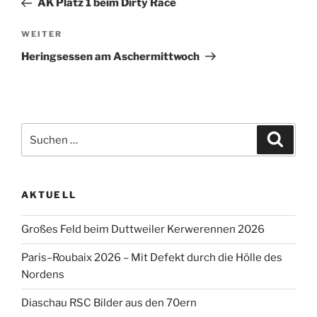
AK Platz 1 beim Dirty Race
Nächster
WEITER
Beitrag
Heringsessen am Aschermittwoch
Suche
Suche
nach:
AKTUELL
Großes Feld beim Duttweiler Kerwerennen 2026
Paris–Roubaix 2026 – Mit Defekt durch die Hölle des
Nordens
Diaschau RSC Bilder aus den 70ern