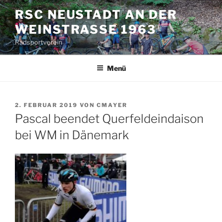
Zum
RSC NEUSTADT AN DER
Inhalt
WEINSTRASSE 1963
springen
Radsportverein
Menü
VERÖFFENTLICHT
2. FEBRUAR 2019
VON
CMAYER
AM
Pascal beendet Querfeldeindaison
bei WM in Dänemark