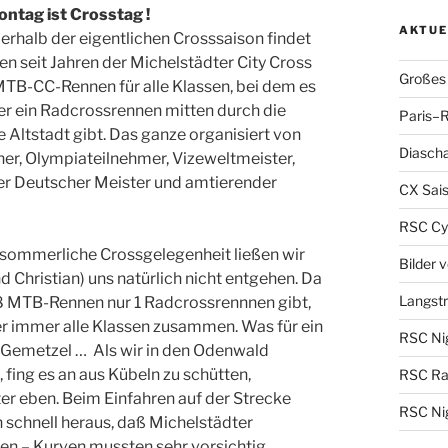
ntag ist Crosstag !
AKTUE
rhalb der eigentlichen Crosssaison findet
en seit Jahren der Michelstädter City Cross
Großes 
 MTB-CC-Rennen für alle Klassen, bei dem es
r ein Radcrossrennen mitten durch die
Paris–R
e Altstadt gibt. Das ganze organisiert von
Diascha
er, Olympiateilnehmer, Vizeweltmeister,
r Deutscher Meister und amtierender
CX Sais
RSC Cy
hsommerliche Crossgelegenheit ließen wir
Bilder 
d Christian) uns natürlich nicht entgehen. Da
Langst
8 MTB-Rennen nur 1 Radcrossrennnen gibt,
er immer alle Klassen zusammen. Was für ein
RSC Nig
s Gemetzel … Als wir in den Odenwald
, fing es an aus Kübeln zu schütten,
RSC Ra
er eben. Beim Einfahren auf der Strecke
RSC Nig
ch schnell heraus, daß Michelstädter
en – Kurven mussten sehr vorsichtig