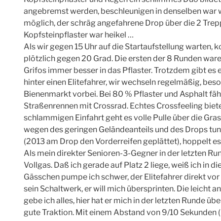
angebremst werden, beschleunigen in denselben war
möglich, der schräg angefahrene Drop über die 2 Trep
Kopfsteinpflaster war heikel …
Als wir gegen 15 Uhr auf die Startaufstellung warten,
plötzlich gegen 20 Grad. Die ersten der 8 Runden ware
Grifos immer besser in das Pflaster. Trotzdem gibt es
hinter einen Elitefahrer, wir wechseln regelmäßig, be
Bienenmarkt vorbei. Bei 80 % Pflaster und Asphalt fäh
Straßenrennen mit Crossrad. Echtes Crossfeeling biete
schlammigen Einfahrt geht es volle Pulle über die Gra
wegen des geringen Geländeanteils und des Drops tunl
(2013 am Drop den Vorderreifen geplättet), hoppelt es
Als mein direkter Senioren-3-Gegner in der letzten R
Vollgas. Daß ich gerade auf Platz 2 liege, weiß ich in 
Gässchen pumpe ich schwer, der Elitefahrer direkt vor m
sein Schaltwerk, er will mich übersprinten. Die leicht
gebe ich alles, hier hat er mich in der letzten Runde ü
gute Traktion. Mit einem Abstand von 9/10 Sekunden (!