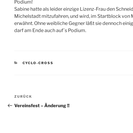
Podium!
Sabine hatte als leider einzige Lizenz-Frau den Schneid
Michelstadt mitzufahren, und wird, im Startblock vo
erwähnt. Ohne weibliche Gegner läßt sie dennoch einig
darf am Ende auch auf´s Podium.
KATEGORIEN
CYCLO-CROSS
Beitragsnavigation
Vorheriger
ZURÜCK
Beitrag
Vereinsfest – Änderung !!