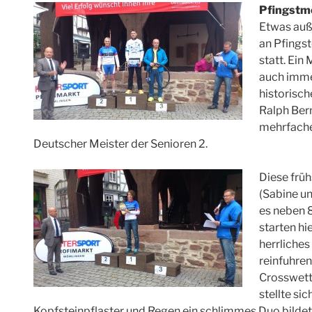
Pfingstmo
Etwas auße
an Pfingst
statt. Ein
auch imme
historisch
Ralph Bern
mehrfache
Deutscher Meister der Senioren 2.
Diese frü
(Sabine un
es neben 
starten hi
herrliche
reinfuhren
Crosswett
stellte si
Kopfsteinpflaster und Regen ein schlimmes Duo bildet