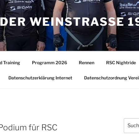
DER WEINSTRASSE 19
d Training
Programm 2026
Rennen
RSC Nightride
Datenschutzerklärung Internet
Datenschutzordnung Vere
Suche
 Podium für RSC
nach: