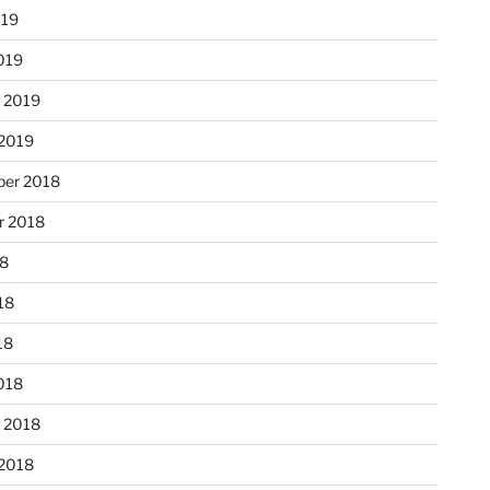
019
019
r 2019
 2019
er 2018
r 2018
18
18
18
018
r 2018
 2018