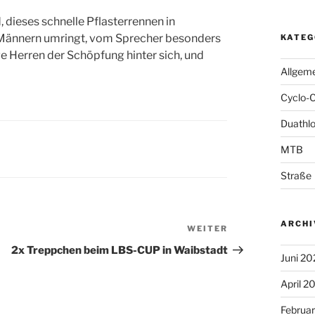
, dieses schnelle Pflasterrennen in
n Männern umringt, vom Sprecher besonders
KATEG
e Herren der Schöpfung hinter sich, und
Allgem
Cyclo-
Duathl
MTB
Straße
ARCHI
WEITER
Nächster
Beitrag
2x Treppchen beim LBS-CUP in Waibstadt
Juni 20
April 2
Februa