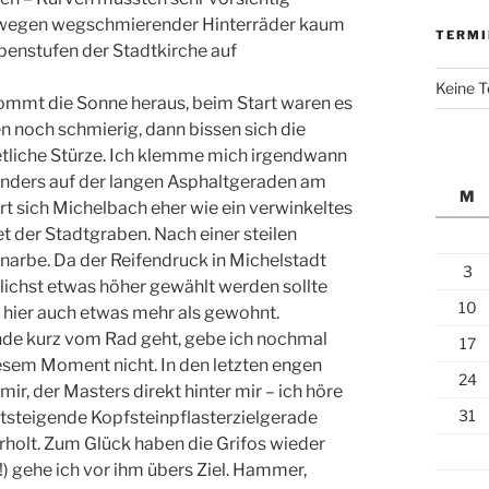
 wegen wegschmierender Hinterräder kaum
TERMI
penstufen der Stadtkirche auf
Keine 
 kommt die Sonne heraus, beim Start waren es
n noch schmierig, dann bissen sich die
 etliche Stürze. Ich klemme mich irgendwann
sonders auf der langen Asphaltgeraden am
M
rt sich Michelbach eher wie ein verwinkeltes
t der Stadtgraben. Nach einer steilen
snarbe. Da der Reifendruck in Michelstadt
3
ichst etwas höher gewählt werden sollte
10
 hier auch etwas mehr als gewohnt.
unde kurz vom Rad geht, gebe ich nochmal
17
diesem Moment nicht. In den letzten engen
24
ir, der Masters direkt hinter mir – ich höre
31
 antsteigende Kopfsteinpflasterzielgerade
berholt. Zum Glück haben die Grifos wieder
) gehe ich vor ihm übers Ziel. Hammer,