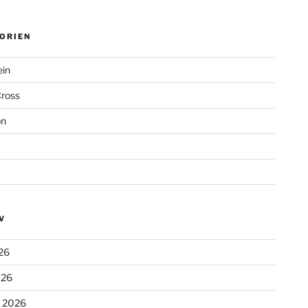
ORIEN
ein
Cross
on
V
26
026
r 2026