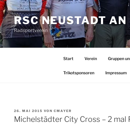
Zum
Inhalt
RSC NEUSTADT AN 
springen
Radsportverein
Start
Verein
Gruppen un
Trikotsponsoren
Impressum
VERÖFFENTLICHT
26. MAI 2015
VON
CMAYER
AM
Michelstädter City Cross – 2 mal