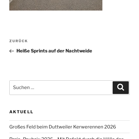
Beitragsnavigation
Vorheriger
ZURÜCK
Beitrag
Heiße Sprints auf der Nachtweide
Suche
Suche
nach:
AKTUELL
Großes Feld beim Duttweiler Kerwerennen 2026