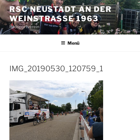
Zum
RSC NEUSTADT AN DER
Inhalt
WEINSTRASSE 1963
springen
Radsportverein
Menü
IMG_20190530_120759_1