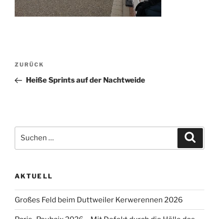
Beitragsnavigation
Vorheriger
ZURÜCK
Beitrag
Heiße Sprints auf der Nachtweide
Suche
Suche
nach:
AKTUELL
Großes Feld beim Duttweiler Kerwerennen 2026