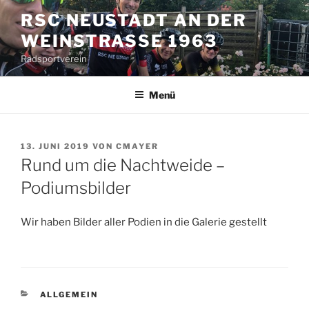
Zum
RSC NEUSTADT AN DER
Inhalt
WEINSTRASSE 1963
springen
Radsportverein
Menü
VERÖFFENTLICHT
13. JUNI 2019
VON
CMAYER
AM
Rund um die Nachtweide –
Podiumsbilder
Wir haben Bilder aller Podien in die Galerie gestellt
KATEGORIEN
ALLGEMEIN