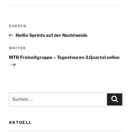
Beitragsnavigation
Vorheriger
ZURÜCK
Beitrag
Heiße Sprints auf der Nachtweide
Nächster
WEITER
Beitrag
MTB Freizeitgruppe – Tagestouren 3.Quartal online
Suche
Suche
nach:
AKTUELL