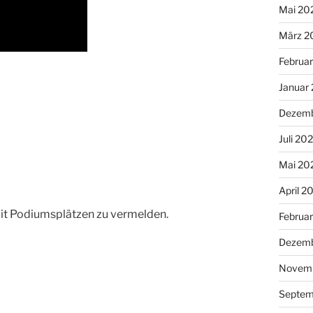
Mai 20
März 2
Februa
Januar
Dezemb
Juli 20
Mai 20
April 2
mit Podiumsplätzen zu vermelden.
Februa
Dezemb
Novemb
Septem