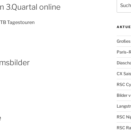
Suche
 3.Quartal online
nach:
 MTB Tagestouren
AKTUE
Großes 
Paris–R
msbilder
Diascha
CX Sais
RSC Cy
Bilder 
Langst
e
RSC Nig
RSC Ra