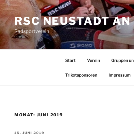
Zum
Inhalt
RSC NEUSTADT AN 
springen
Radsportverein
Start
Verein
Gruppen un
Trikotsponsoren
Impressum
MONAT:
JUNI 2019
VERÖFFENTLICHT
15. JUNI 2019