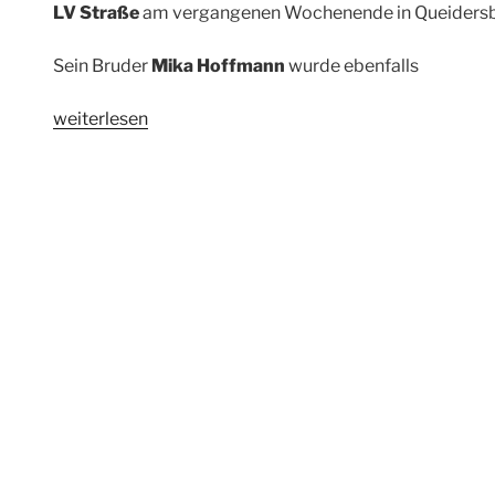
LV Straße
am vergangenen Wochenende in Queidersba
Sein Bruder
Mika Hoffmann
wurde ebenfalls
„Update
weiterlesen
Rennergebnisse“