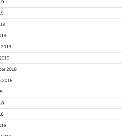
19
19
019
019
r 2019
 2019
er 2018
r 2018
18
18
18
018