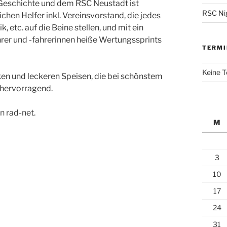
 Geschichte und dem RSC Neustadt ist
RSC Nig
chen Helfer inkl. Vereinsvorstand, die jedes
 etc. auf die Beine stellen, und mit ein
rer und -fahrerinnen heiße Wertungssprints
TERMI
Keine 
en und leckeren Speisen, die bei schönstem
 hervorragend.
n rad-net.
M
3
10
17
24
31