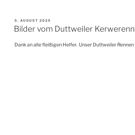
VERÖFFENTLICHT
5. AUGUST 2025
AM
Bilder vom Duttweiler Kerweren
Dank an alle fleißigen Helfer. Unser Duttweiler Rennen 