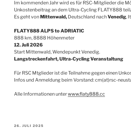
Im kommenden Jahr wird es für RSC-Mitglieder die Mö
Unkostenbeitrag an dem Ultra-Cycling FLATY888 tei
Es geht von
Mittenwald,
Deutschland nach
Venedig
, 
FLATY888 ALPS to ADRIATIC
888 km, 8888 Höhenmeter
12. Juli 2026
Start Mittenwald, Wendepunkt Venedig.
Langstreckenfahrt, Ultra-Cycling Veranstaltung
Für RSC Mtglieder ist die Teilnahme gegen einen Unko
Infos und Anmeldung beim Vorstand: cm(at)rsc-neust
Alle Informationen unter
www.flaty888.cc
VERÖFFENTLICHT
26. JULI 2025
AM