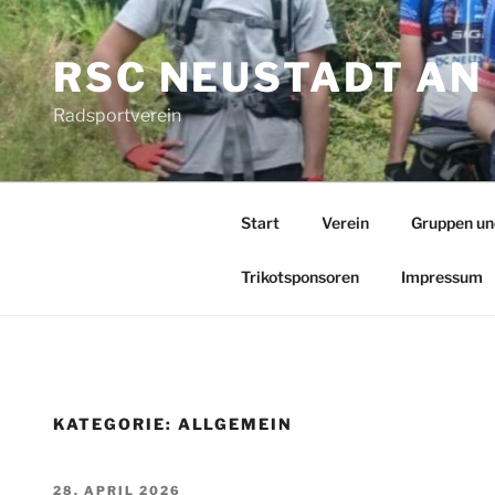
Zum
Inhalt
RSC NEUSTADT AN 
springen
Radsportverein
Start
Verein
Gruppen un
Trikotsponsoren
Impressum
KATEGORIE:
ALLGEMEIN
VERÖFFENTLICHT
28. APRIL 2026