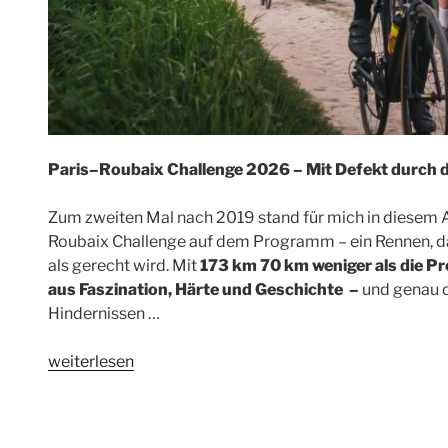
Paris–Roubaix Challenge 2026 – Mit Defekt durch d
Zum zweiten Mal nach 2019 stand für mich in diesem A
Roubaix Challenge auf dem Programm – ein Rennen, da
als gerecht wird. Mit
173 km 70 km weniger als die Pro
aus Faszination, Härte und Geschichte –
und genau d
Hindernissen …
„Paris–
weiterlesen
Roubaix
2026
–