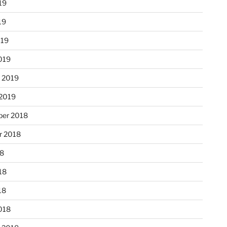
19
19
019
019
r 2019
 2019
er 2018
r 2018
18
18
18
018