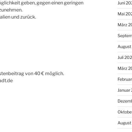
glichkeit geben, gegen einen geringen
Juni 20
lzunehmen.
Mai 20
Italien und zurück.
März 2
Septem
August
Juli 20
März 2
stenbeitrag von 40 € möglich.
Februa
adt.de
Januar
Dezemb
Oktobe
August