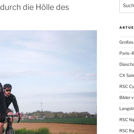
Suche
durch die Hölle des
nach:
AKTUE
Großes 
Paris–R
Diascha
CX Sais
RSC Cy
Bilder 
Langst
RSC Nig
RSC Ra