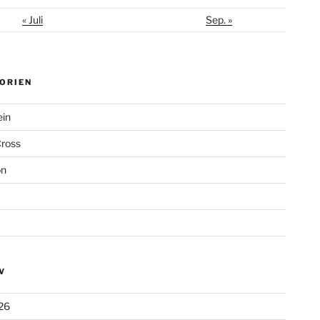
« Juli
Sep. »
ORIEN
ein
Cross
on
V
26