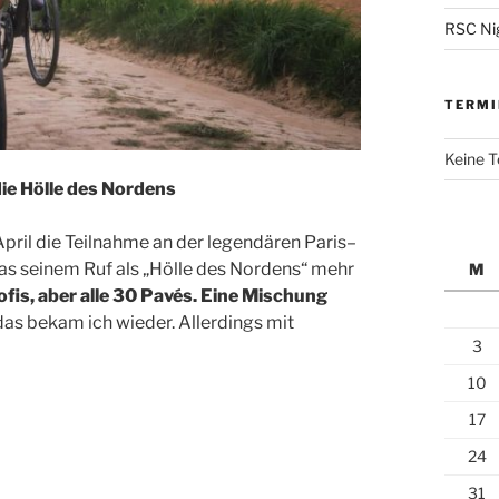
RSC Nig
TERMI
Keine 
ie Hölle des Nordens
pril die Teilnahme an der legendären Paris–
s seinem Ruf als „Hölle des Nordens“ mehr
M
fis, aber alle 30 Pavés.
Eine Mischung
as bekam ich wieder. Allerdings mit
3
10
17
24
31