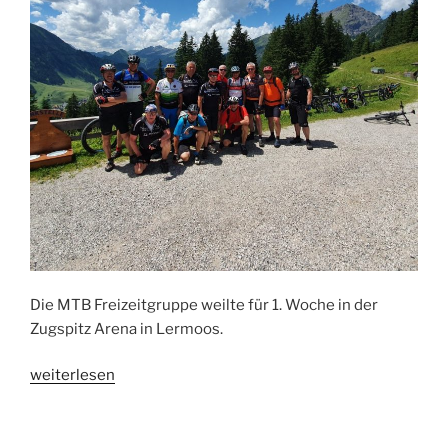
Die MTB Freizeitgruppe weilte für 1. Woche in der
Zugspitz Arena in Lermoos.
„MTB
weiterlesen
Freizeitgruppe
an
der