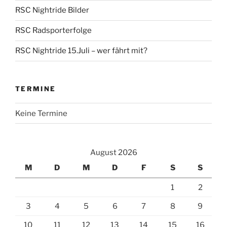
RSC Nightride Bilder
RSC Radsporterfolge
RSC Nightride 15.Juli – wer fährt mit?
TERMINE
Keine Termine
August 2026
M
D
M
D
F
S
S
1
2
3
4
5
6
7
8
9
10
11
12
13
14
15
16