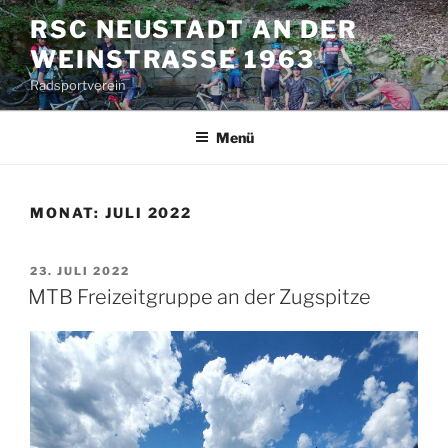
Zum
RSC NEUSTADT AN DER
Inhalt
WEINSTRASSE 1963
springen
Radsportverein
Menü
MONAT:
JULI 2022
VERÖFFENTLICHT
23. JULI 2022
AM
MTB Freizeitgruppe an der Zugspitze