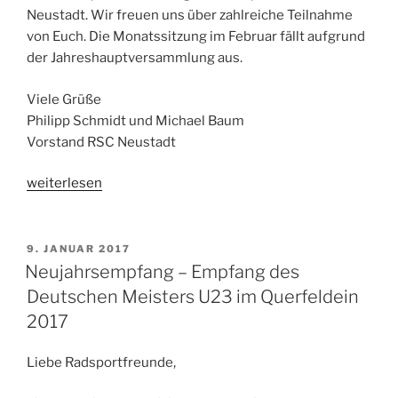
Neustadt. Wir freuen uns über zahlreiche Teilnahme
von Euch. Die Monatssitzung im Februar fällt aufgrund
der Jahreshauptversammlung aus.
Viele Grüße
Philipp Schmidt und Michael Baum
Vorstand RSC Neustadt
„Einladung
weiterlesen
zur
Jahreshauptversammlung
2017“
VERÖFFENTLICHT
9. JANUAR 2017
AM
Neujahrsempfang – Empfang des
Deutschen Meisters U23 im Querfeldein
2017
Liebe Radsportfreunde,