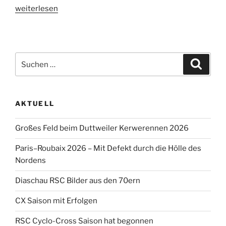
„DM
weiterlesen
Cyclocross
2017
–
Gold
Suche
Suche
für
nach:
Lukas
–
AKTUELL
Top
Ten
Großes Feld beim Duttweiler Kerwerennen 2026
für
Pascal“
Paris–Roubaix 2026 – Mit Defekt durch die Hölle des
Nordens
Diaschau RSC Bilder aus den 70ern
CX Saison mit Erfolgen
RSC Cyclo-Cross Saison hat begonnen