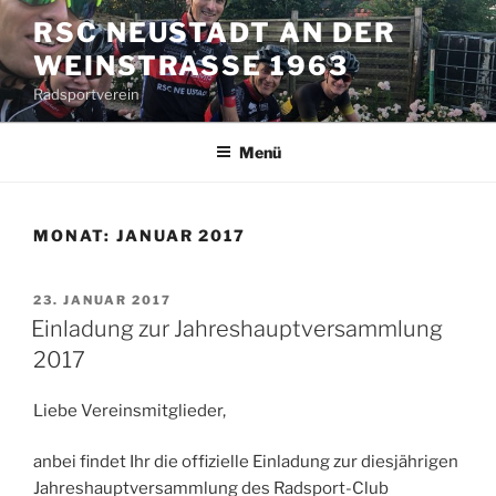
Zum
RSC NEUSTADT AN DER
Inhalt
WEINSTRASSE 1963
springen
Radsportverein
Menü
MONAT:
JANUAR 2017
VERÖFFENTLICHT
23. JANUAR 2017
AM
Einladung zur Jahreshauptversammlung
2017
Liebe Vereinsmitglieder,
anbei findet Ihr die offizielle Einladung zur diesjährigen
Jahreshauptversammlung des Radsport-Club