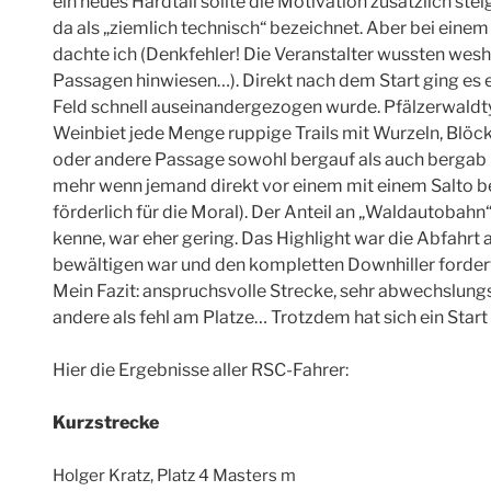
ein neues Hardtail sollte die Motivation zusätzlich ste
da als „ziemlich technisch“ bezeichnet. Aber bei eine
dachte ich (Denkfehler! Die Veranstalter wussten wesha
Passagen hinwiesen…). Direkt nach dem Start ging es er
Feld schnell auseinandergezogen wurde. Pfälzerwaldt
Weinbiet jede Menge ruppige Trails mit
Wurzeln, Blöck
oder andere Passage sowohl bergauf als auch bergab 
mehr wenn jemand direkt vor einem mit einem Salto 
förderlich für die Moral). Der Anteil an „Waldautobah
kenne, war eher gering. Das Highlight war die Abfahrt 
bewältigen war und den kompletten Downhiller forder
Mein Fazit: anspruchsvolle Strecke, sehr abwechslungsr
andere als fehl am Platze… Trotzdem hat sich ein Star
Hier die Ergebnisse aller RSC-Fahrer:
Kurzstrecke
Holger Kratz, Platz 4 Masters m