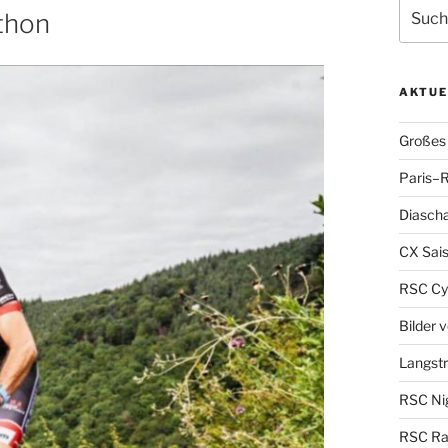
Suche
thon
nach:
AKTUE
Großes 
Paris–R
Diascha
CX Sais
RSC Cy
Bilder 
Langst
RSC Nig
RSC Ra