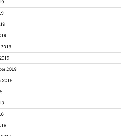
19
19
019
019
r 2019
 2019
er 2018
r 2018
18
18
18
018