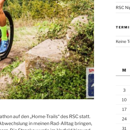
RSC Nig
TERMI
Keine 
M
3
10
17
thon auf den „Home-Trails“ des RSC statt.
24
Abwechslung in meinen Rad-Alltag bringen,
31