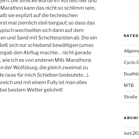
igern. Die Strecke wurde im Vorfeld hier und
m
Marathon kann das nicht so schlimm sein,
lb sie explizit auf die technischen
st mal ziemlich steil bergauf, so dass das
ypisch wechselten sich dann auf dem
KATEG
en und Sand mit Schotterpisten ab. Die ein
ließ sich nur schiebend bewältigen (umso
Allgem
bergab den Abflug machte… nicht gerade
n“, wie ich es von anderen Mtb-Marathons
Cyclo-
an der Wolfsburg, die gleich zweimal zu
Duathl
te (was für mich Schieben bedeutete…).
eich und mit einem Fully ist man alles
MTB
t bei bestem Wetter gelohnt!
Straße
ARCHI
Juni 20