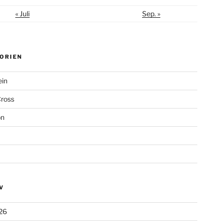
« Juli
Sep. »
ORIEN
ein
Cross
on
V
26