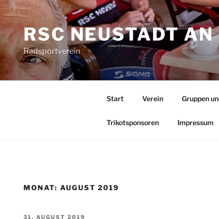
Zum
Inhalt
RSC NEUSTADT AN 
springen
Radsportverein
Start
Verein
Gruppen un
Trikotsponsoren
Impressum
MONAT:
AUGUST 2019
VERÖFFENTLICHT
31. AUGUST 2019