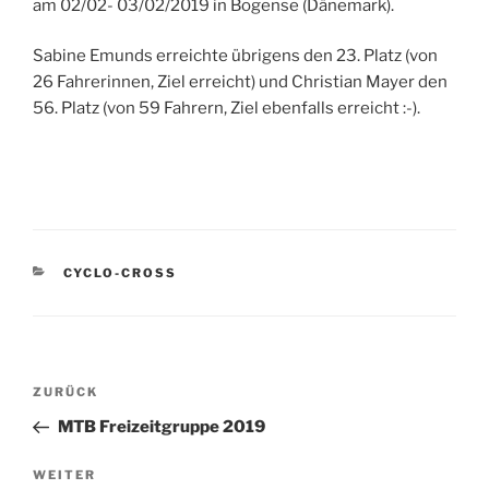
am 02/02- 03/02/2019 in Bogense (Dänemark).
Sabine Emunds erreichte übrigens den 23. Platz (von
26 Fahrerinnen, Ziel erreicht) und Christian Mayer den
56. Platz (von 59 Fahrern, Ziel ebenfalls erreicht :-).
KATEGORIEN
CYCLO-CROSS
Beitragsnavigation
Vorheriger
ZURÜCK
Beitrag
MTB Freizeitgruppe 2019
Nächster
WEITER