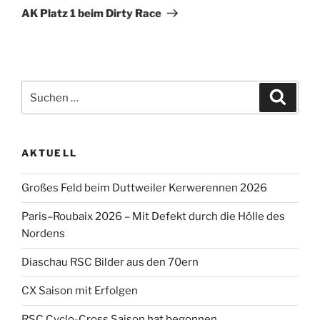
Beitrag
AK Platz 1 beim Dirty Race
Suche
Suche
nach:
AKTUELL
Großes Feld beim Duttweiler Kerwerennen 2026
Paris–Roubaix 2026 – Mit Defekt durch die Hölle des
Nordens
Diaschau RSC Bilder aus den 70ern
CX Saison mit Erfolgen
RSC Cyclo-Cross Saison hat begonnen