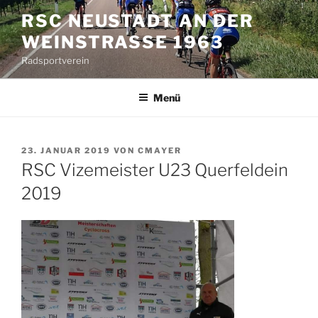
Zum
RSC NEUSTADT AN DER
Inhalt
WEINSTRASSE 1963
springen
Radsportverein
Menü
VERÖFFENTLICHT
23. JANUAR 2019
VON
CMAYER
AM
RSC Vizemeister U23 Querfeldein
2019