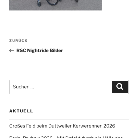
Beitragsnavigation
Vorheriger
ZURÜCK
Beitrag
RSC Nightride Bilder
Suche
Suche
nach:
AKTUELL
Großes Feld beim Duttweiler Kerwerennen 2026