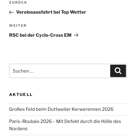
Vorheriger
ZURÜCK
Beitrag
Vereinsausfahrt bei Top Wetter
Nächster
WEITER
Beitrag
RSC bei der Cyclo-Cross EM
Suche
Suche
nach:
AKTUELL
Großes Feld beim Duttweiler Kerwerennen 2026
Paris–Roubaix 2026 – Mit Defekt durch die Hölle des
Nordens