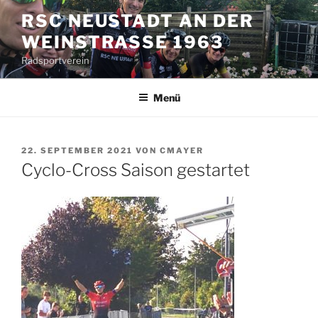
Zum
RSC NEUSTADT AN DER
Inhalt
WEINSTRASSE 1963
springen
Radsportverein
Menü
VERÖFFENTLICHT
22. SEPTEMBER 2021
VON
CMAYER
AM
Cyclo-Cross Saison gestartet